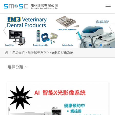
Toggl
navig
1
2
3
4
產品介紹
動物醫學系列
X光數位影像系統
選擇分類