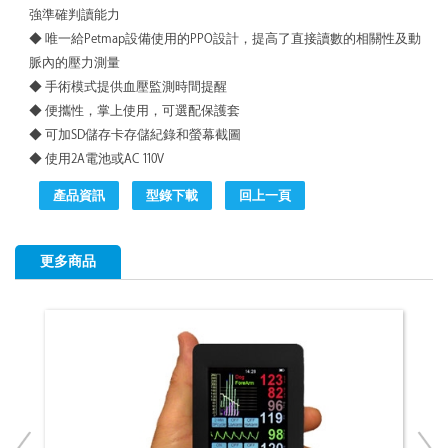
強準確判讀能力
◆ 唯一給Petmap設備使用的PPO設計，提高了直接讀數的相關性及動
脈內的壓力測量
◆ 手術模式提供血壓監測時間提醒
◆ 便攜性，掌上使用，可選配保護套
◆ 可加SD儲存卡存儲紀錄和螢幕截圖
◆ 使用2A電池或AC 110V
產品資訊
型錄下載
回上一頁
更多商品