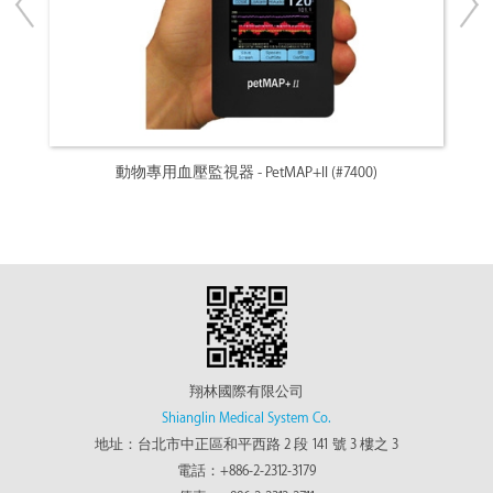
n
動物專用血壓監視器 - PetMAP+II (#7400)
動物專
翔林國際有限公司
Shianglin Medical System Co.
地址：台北市中正區和平西路 2 段 141 號 3 樓之 3
電話：+886-2-2312-3179