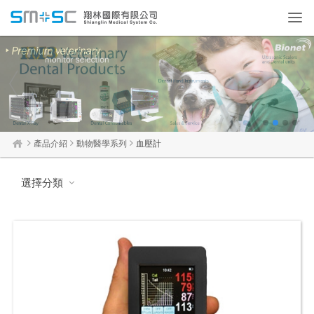
Toggl
navig
1
2
3
4
產品介紹
動物醫學系列
血壓計
選擇分類