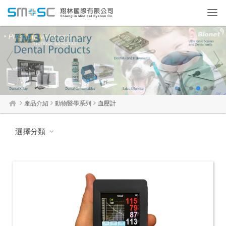
Toggl
navig
1
2
3
4
產品介紹
動物醫學系列
血壓計
選擇分類